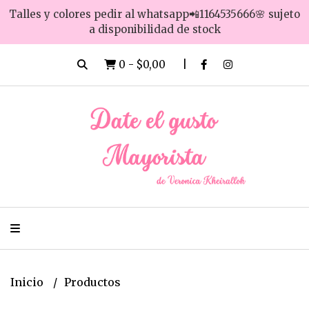
Talles y colores pedir al whatsapp📲1164535666🌸 sujeto
a disponibilidad de stock
0
-
$0,00
Inicio
Productos