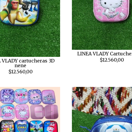
LINEA VLADY Cartuche
$12.560,00
 VLADY cartucheras 3D
nene
$12.560,00