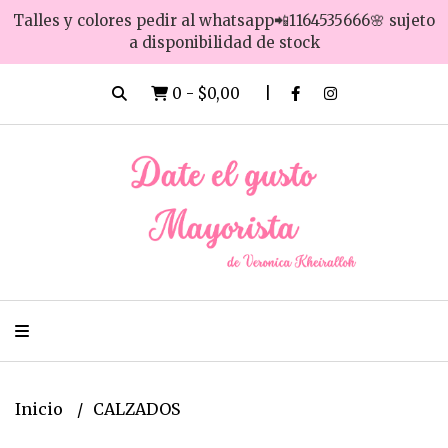
Talles y colores pedir al whatsapp📲1164535666🌸 sujeto
a disponibilidad de stock
0
-
$0,00
Inicio
CALZADOS