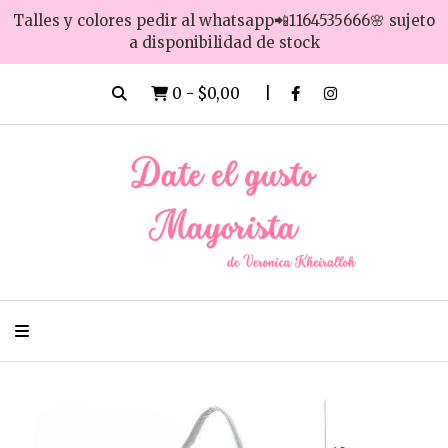
Talles y colores pedir al whatsapp📲1164535666🌸 sujeto
a disponibilidad de stock
0
-
$0,00