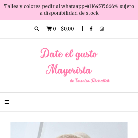
Talles y colores pedir al whatsapp📲1164535666🌸 sujeto
a disponibilidad de stock
0
-
$0,00