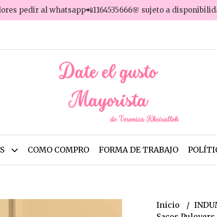
lores pedir al whatsapp📲1164535666🌸 sujeto a disponibili
OS
COMO COMPRO
FORMA DE TRABAJO
POLÍTI
Inicio
INDU
Sacos Pulovers