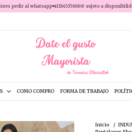
lores pedir al whatsapp📲1164535666🌸 sujeto a disponibili
OS
COMO COMPRO
FORMA DE TRABAJO
POLÍTI
Inicio
INDU
Pantalones Sho