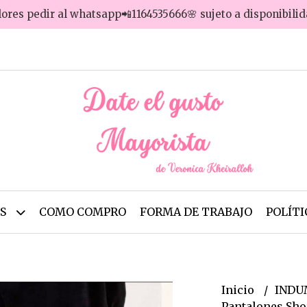
lores pedir al whatsapp📲1164535666🌸 sujeto a disponibili
OS
COMO COMPRO
FORMA DE TRABAJO
POLÍTI
Inicio
INDU
Pantalones Sho