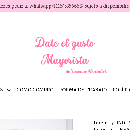
lores pedir al whatsapp📲1164535666🌸 sujeto a disponibili
OS
COMO COMPRO
FORMA DE TRABAJO
POLÍTI
Inicio
INDU
Jeans
LINEA