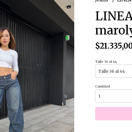
LINEA
marol
$21.335,0
Talle 36 al 44
Cantidad