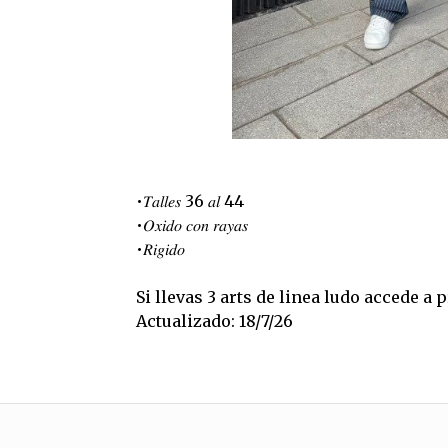
•𝑇𝑎𝑙𝑙𝑒𝑠 36 𝑎𝑙 44
•𝑂𝑥𝑖𝑑𝑜 𝑐𝑜𝑛 𝑟𝑎𝑦𝑎𝑠
•𝑅𝑖𝑔𝑖𝑑𝑜
Si llevas 3 arts de linea ludo accede a
Actualizado: 18/7/26