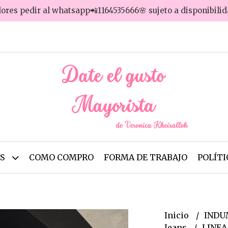
lores pedir al whatsapp📲1164535666🌸 sujeto a disponibili
OS
COMO COMPRO
FORMA DE TRABAJO
POLÍTI
Inicio
INDU
Jeans
LINEA