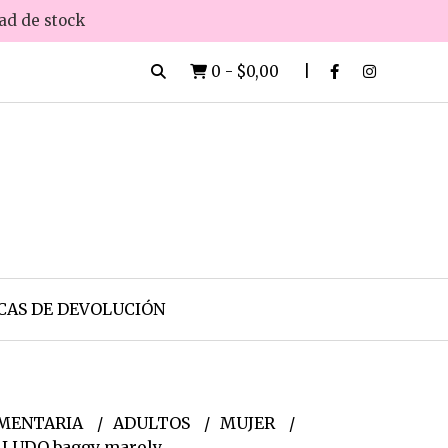
dad de stock
0
-
$0,00
CAS DE DEVOLUCIÓN
MENTARIA
ADULTOS
MUJER
 LUDO baggy maroly