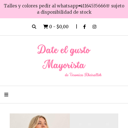
Talles y colores pedir al whatsapp📲1164535666🌸 sujeto
a disponibilidad de stock
0
-
$0,00