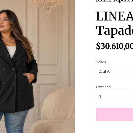
LINEA
Tapad
$30.610,0
Talles
Cantidad