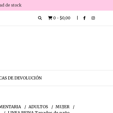
dad de stock
0
-
$0,00
CAS DE DEVOLUCIÓN
MENTARIA
ADULTOS
MUJER
s
LINEA REINA Tapados de paño