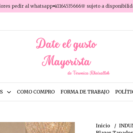
lores pedir al whatsapp📲1164535666🌸 sujeto a disponibili
OS
COMO COMPRO
FORMA DE TRABAJO
POLÍTI
Inicio
INDU
Blazer Tapado