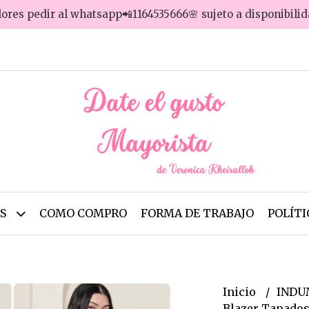
lores pedir al whatsapp📲1164535666🌸 sujeto a disponibili
OS
COMO COMPRO
FORMA DE TRABAJO
POLÍTI
Inicio
INDU
Blazer Tapado