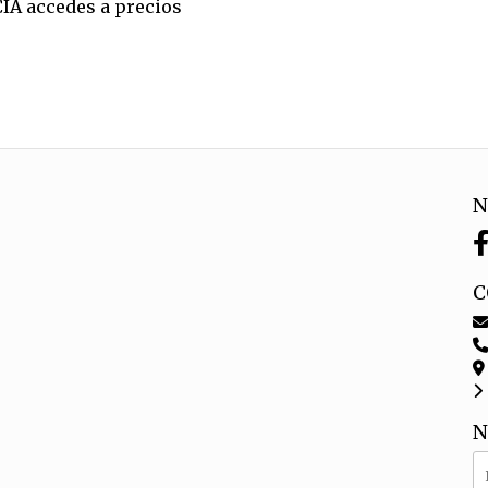
CIA accedes a precios
N
C
N