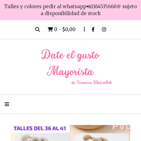
Talles y colores pedir al whatsapp📲1164535666🌸 sujeto
a disponibilidad de stock
0
-
$0,00